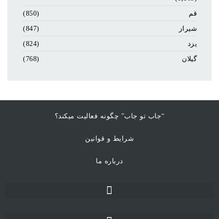
قم
(850)
شیراز
(847)
یزد
(824)
گیلان
(768)
“جاب تو جاب” چگونه فعالیت میکند؟
شرایط و قوانین
درباره ما