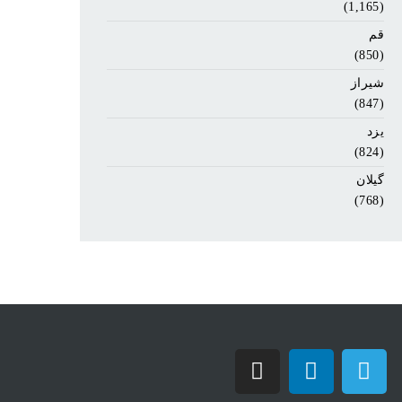
(1,165)
قم
(850)
شیراز
(847)
یزد
(824)
گیلان
(768)